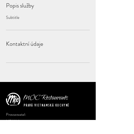
Popis služby
Subtitle
Kontaktní údaje
MỘC
Restaurants
PRAVÁ VIETNAMSKÁ KUCHYNĚ
Provozovatel:
H&H Liberec s.r.o.
IČ:
05879922