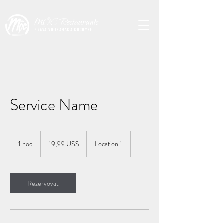
MỘC
Restaurants
PRAVÁ VIETNAMSKÁ KUCHYNĚ
Service Name
19,99
amerického
1 hod
1
19,99 US$
Location 1
dolaru
h
o
Rezervovat