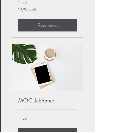
1 hod
19,99
19,99 US$
amerického
dolaru
Rezervovat
MOC Jablonec
1 hod