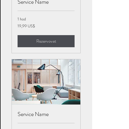
Service Name
1 hod
19,99
19,99 US$
amerického
dolaru
Rezervovat
Service Name